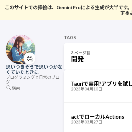
このサイトでの挿絵は、Gemini Proによる生成が大
する
TAGS
3 ページ目
🤔
開発
思いつきそうで思いつかな
くていたときに
プログラミングと日常のブロ
グ
Tauriで実用?アプリを
検索
2023年04月10日
actでローカルActions
2023年03月27日