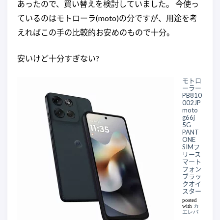
あったので、買い替えを検討していました。 今使っ
ているのはモトローラ(moto)の分ですが、用途を考
えればこの手の比較的お安めのもので十分。
安いけど十分すぎない?
モトロ
ーラー
PB810
002JP
moto
g66j
5G
PANT
ONE
SIMフ
リース
マート
フォン
ブラッ
クオイ
スター
posted
with
カ
エレバ