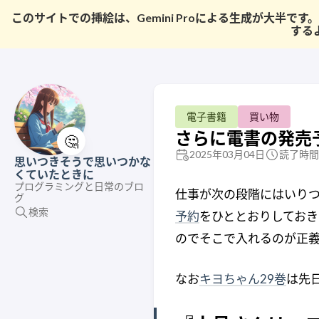
このサイトでの挿絵は、Gemini Proによる生成が大
する
電子書籍
買い物
さらに電書の発売
🤔
2025年03月04日
読了時間:
思いつきそうで思いつかな
くていたときに
プログラミングと日常のブロ
仕事が次の段階にはいりつ
グ
検索
予約
をひととおりしておき
のでそこで入れるのが正
なお
キヨちゃん29巻
は先