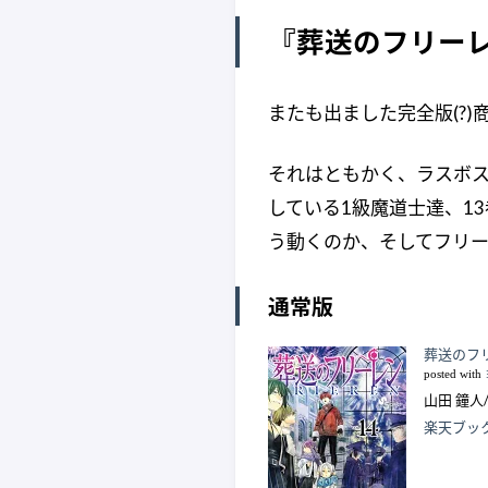
『葬送のフリーレ
またも出ました完全版(?
それはともかく、ラスボス
している1級魔道士達、1
う動くのか、そしてフリ
通常版
葬送のフ
posted with
山田 鐘人/
楽天ブッ