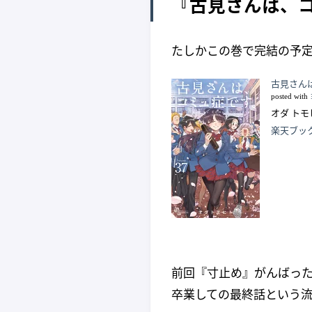
『古見さんは、コ
たしかこの巻で完結の予定
古見さん
posted with
オダ トモ
楽天ブッ
前回『寸止め』がんばっ
卒業しての最終話という流