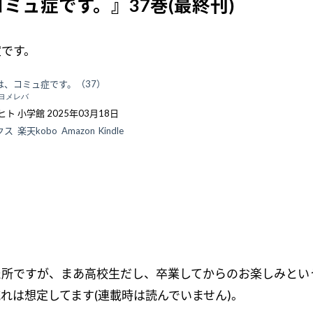
ミュ症です。』37巻(最終刊)
です。
は、コミュ症です。（37）
ヨメレバ
ヒト 小学館 2025年03月18日
クス
楽天kobo
Amazon
Kindle
た所ですが、まあ高校生だし、卒業してからのお楽しみとい
れは想定してます(連載時は読んでいません)。