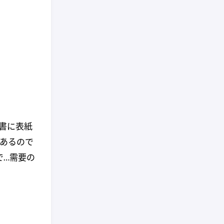
書に表紙
があるので
で…需要の