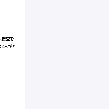
入捜査を
の2人がど