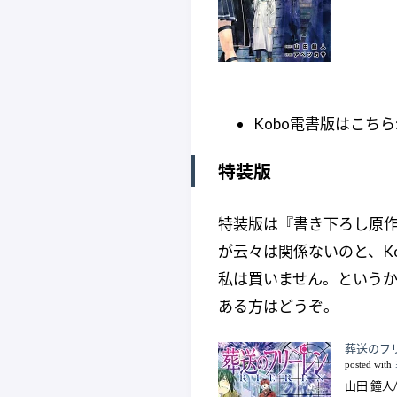
Kobo電書版はこちら
特装版
特装版は『書き下ろし原作
が云々は関係ないのと、K
私は買いません。というか
ある方はどうぞ。
葬送のフリ
posted with
山田 鐘人/