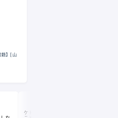
籍】[ 山
ケトルが壊れた…という
をしな
ことでちょうど良くセー
某サイトのポ