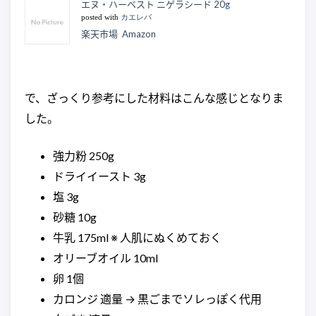
エヌ・ハーベスト ニゲラシード 20g
posted with
カエレバ
楽天市場
Amazon
で、ざっくり参考にした材料はこんな感じとなりま
した。
強力粉 250g
ドライイースト 3g
塩 3g
砂糖 10g
牛乳 175ml ※ 人肌にぬくめておく
オリーブオイル 10ml
卵 1個
カロンジ 適量 → 黒ごまでソレっぽく代用