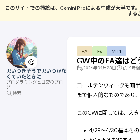
このサイトでの挿絵は、Gemini Proによる生成が大
する
EA
Fx
MT4
GW中のEA達はど
🤔
2024年04月28日
読了時間:
思いつきそうで思いつかな
くていたときに
プログラミングと日常のブロ
ゴールデンウィークも前半
グ
検索
まで個人的なものであり
このGWに関しては、大き
4/29〜4/30 基本
5/1〜5/6 おやすみ