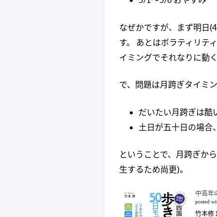
なぜかですが、まず明日(4/
す。 あとはボラティリテ
イミングでそれなりに動く
で、問題は月跨ぎタイミング
だいたい月跨ぎは酷
土日が五十日の場合
ということで、月跨ぎから
生するため尚更)。
中高年
posted w
竹本修 