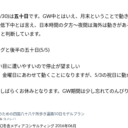
30)は
五十日
です。GW中とはいえ、月末ということで動
ィ低下中とは言え、日本時間の夕方〜夜間は海外は動きが
と判断しています。
と後半の五十日(5/5)
い目に遭いやすいので停止が望ましい
、金曜日にあわせて動くことになりますが、5/3の祝日に
しばらくお休みとなります。GW期間は少し忘れてのんびり
のための四国八十八ケ所歩き遍路50日モデルプラン
ith
ヨメレバ
幻冬舎メディアコンサルティング 2016年06月